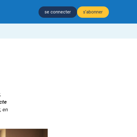
se connecter
s’abonner
,
cte
, en