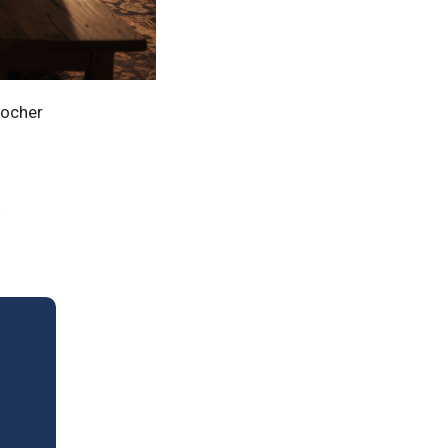
rocher
e.