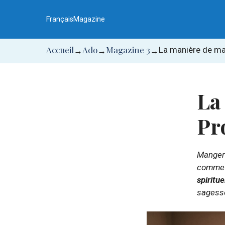
Aller
au
Français
Magazine
contenu
Accueil
Ado
Magazine 3
La manière de ma
→
→
→
La
Pr
Manger f
comme 
spiritue
sagess