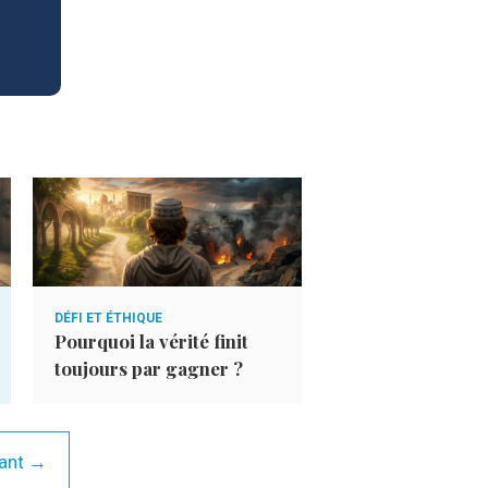
DÉFI ET ÉTHIQUE
LE COIN DES QUESTI
Pourquoi la vérité finit
Pourquoi Allah 
toujours par gagner ?
m’exauce pas to
ant →