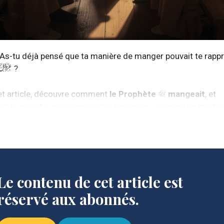
? As-tu déjà pensé que ta manière de manger pouvait te rapp
?
et article, découvre comment
le Prophète
mangeait
, et
t tu peux toi aussi apprendre à manger… comme un modèl
Le contenu de cet article est
réservé aux abonnés.