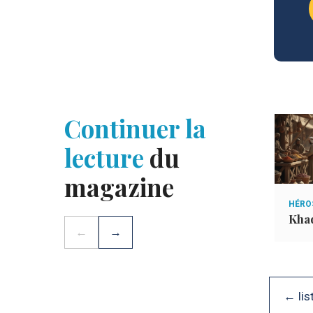
Continuer la
lecture
du
magazine
ÉDITO
HÉROS
Édito Ado 3
Khad
←
→
← lis