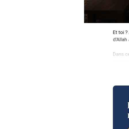
Et toi 
d’Allah
Dans c
commen