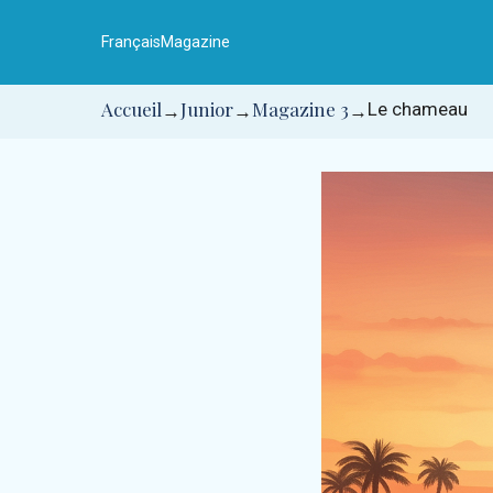
Aller
au
Français
Magazine
contenu
Accueil
Junior
Magazine 3
Le chameau
→
→
→