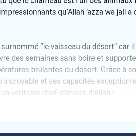
-tu que le chameau est l’un des animaux 
impressionnants qu’Allah ’azza wa jall a 
t surnommé “le vaisseau du désert” car il
ivre des semaines sans boire et supporte
ératures brûlantes du désert. Grâce à s
 incroyable et ses capacités exceptionne
t un véritable chef-d’œuvre d’Allah !
 dit dans le Coran :