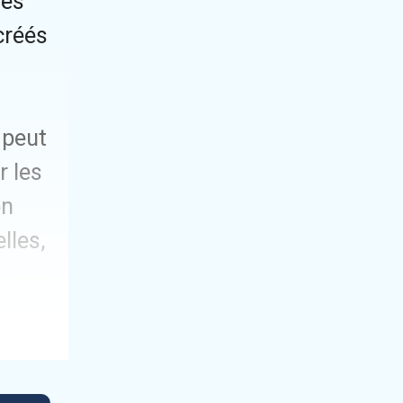
les
créés
 peut
r les
on
lles,