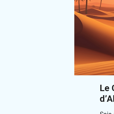
Le 
d’A