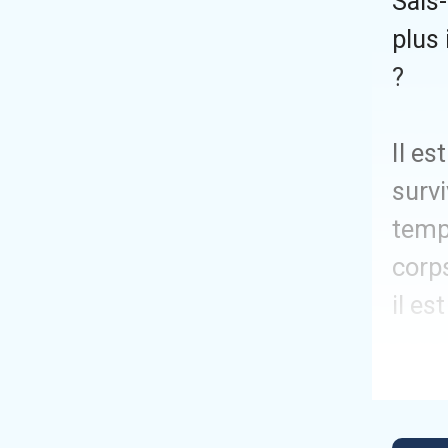
Sais
plus 
?
Il es
surv
temp
corps
il es
Allah