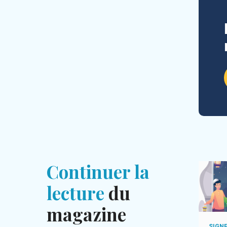
Continuer la
lecture
du
magazine
TE
PAROLE D'ALLAH
SIGNE