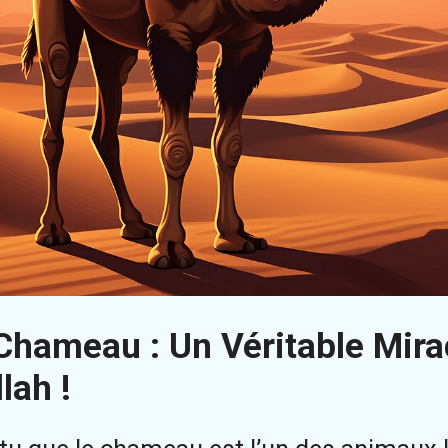
Chameau : Un Véritable Mira
llah !