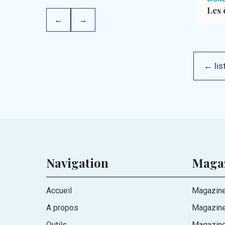
Sourate AL-KÂFIROÛN
Les 
←
→
 Coran
← lis
Navigation
Maga
Accueil
Magazine
A propos
Magazin
Outils
Magazine