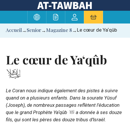
Aller
au
contenu
Accueil
Senior
Magazine 8
Le cœur de Ya‘qûb
→
→
→
Le cœur de Ya‘qûb
Le Coran nous indique également des pistes à suivre
quand on a plusieurs enfants. Dans la sourate Yûsuf
(Joseph), de nombreux passages reflètent l’éducation
que le grand Prophète Ya‘qûb
a donnée à ses douze
fils, qui sont les pères des douze tribus d’Israël.