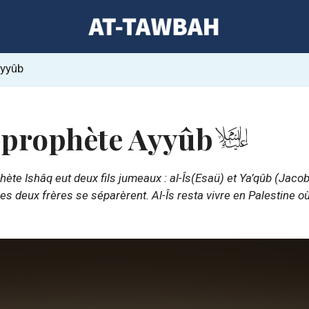
Ayyûb
 prophète Ayyûb
hète Ishâq eut deux fils jumeaux : al-Îs(Esaü) et Ya’qûb (Jacob
 les deux frères se séparèrent. Al-Îs resta vivre en Palestine où
.