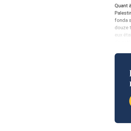
Quant 
Palesti
fonda 
douze t
eux éta
de cett