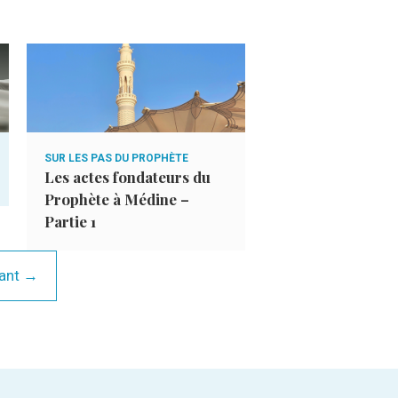
SUR LES PAS DU PROPHÈTE
DE LA VIE DES 4 CALI
Les actes fondateurs du
GUIDÉS
L’œuvre du califa
Prophète à Médine –
Partie 2
Partie 1
ant →