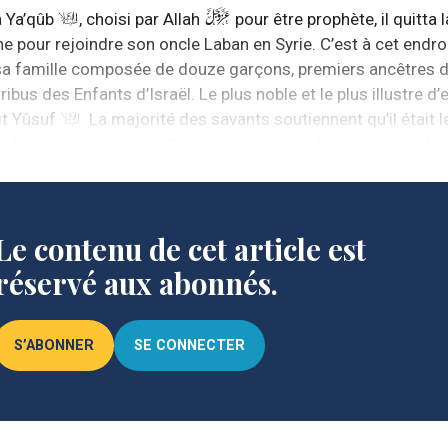
à Ya’qûb
, choisi par Allah
pour être prophète, il quitta l
ne pour rejoindre son oncle Laban en Syrie. C’est à cet endroit
sa famille composée de douze garçons, premiers ancêtres 
ribus des Enfants d’Israël. Le plus noble et le plus illustre d’
it Yûsuf
. La majorité des savants soutiennent qu’il était l
e fratrie à avoir reçu la Révélation et de ce fait à être prophè
Le contenu de cet article est
réservé aux abonnés.
S’ABONNER
SE CONNECTER