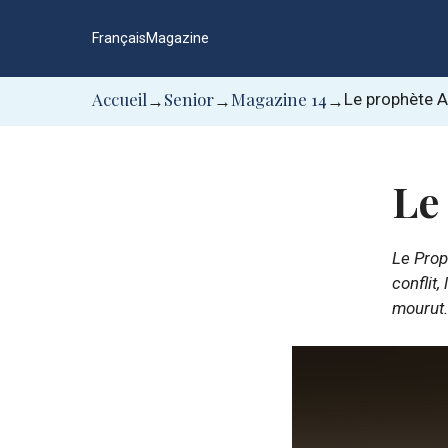
Aller
au
Français
Magazine
contenu
Accueil
Senior
Magazine 14
Le prophète 
→
→
→
Le
Le Prop
conflit,
mourut