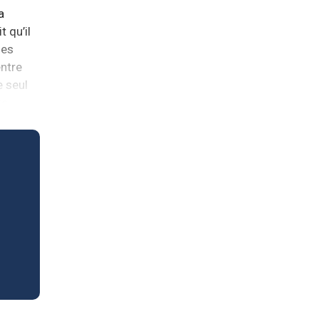
a
 qu’il
des
entre
e seul
te.