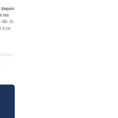
 depuis
n les
 ‘Ali
.
t à sa
de ces
 son