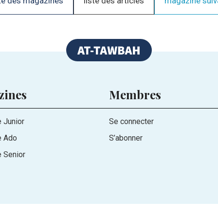
te des magazines
liste des articles
magazine suiv
zines
Membres
 Junior
Se connecter
e Ado
S’abonner
 Senior