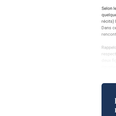
Selon l
quelque
récits)
Dans ce
rencont
Rappelo
respect
deux fi
égyptie
domicil