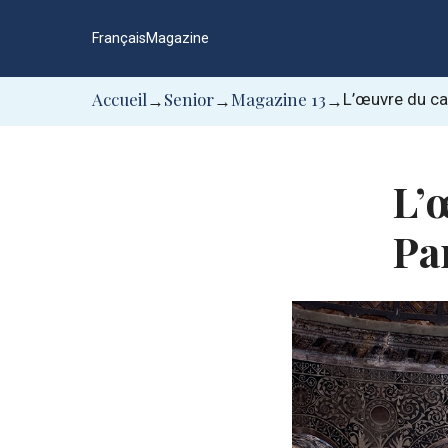
Aller
au
Français
Magazine
contenu
Accueil
Senior
Magazine 13
L’œuvre du cal
→
→
→
L’œ
Par