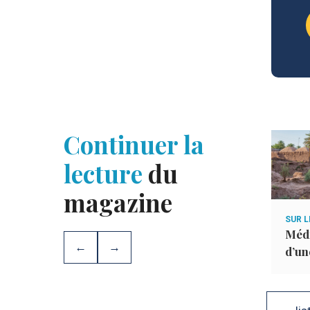
Continuer la
lecture
du
magazine
’ÉDITION
HISTOIRE DE NOTRE CIVILISATION
SUR L
Le prophète Yûsuf –
Médi
←
→
Partie 5
d’un