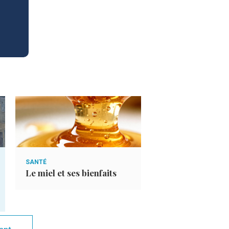
SANTÉ
7 BONNES RAISONS
Le miel et ses bienfaits
7 bonnes raisons
jeûner