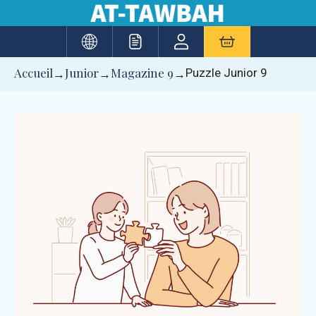
Aller
au
contenu
Accueil
Junior
Magazine 9
Puzzle Junior 9
→
→
→