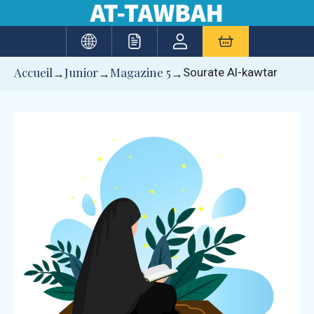
Aller
au
contenu
Accueil
Junior
Magazine 5
Sourate Al-kawtar
→
→
→