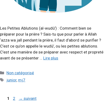
Les Petites Ablutions (al-wudû’) : Comment bien se
préparer pour la prière ? Sais-tu que pour parler à Allah
‘azza wa jall pendant la prière, il faut d’abord se purifier ?
C’est ce qu’on appelle le wudû’, ou les petites ablutions.
C’est une manière de se préparer avec respect et propreté
avant de se présenter …
Lire plus
Catégories
Non catégorisé
Étiquettes
junior
,
mj7
Page
Page
1
2
→
suivant