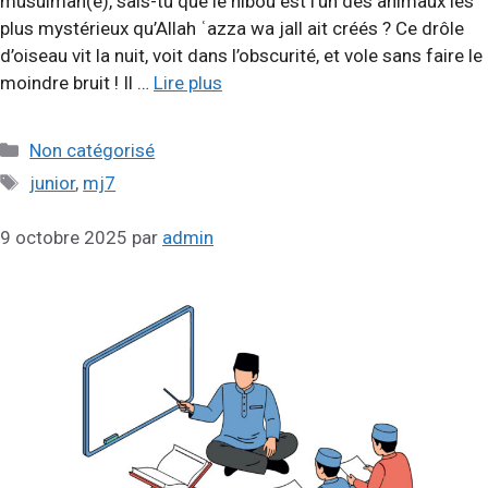
musulman(e), sais-tu que le hibou est l’un des animaux les
plus mystérieux qu’Allah ʿazza wa jall ait créés ? Ce drôle
d’oiseau vit la nuit, voit dans l’obscurité, et vole sans faire le
moindre bruit ! Il …
Lire plus
Catégories
Non catégorisé
Étiquettes
junior
,
mj7
9 octobre 2025
par
admin