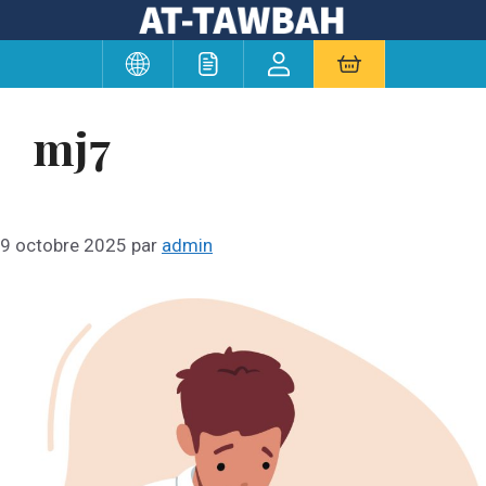
Aller
au
contenu
mj7
9 octobre 2025
par
admin