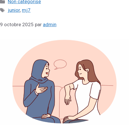
Catégories
Non catégorisé
Étiquettes
junior
,
mj7
9 octobre 2025
par
admin