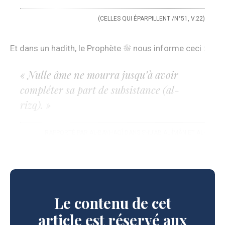
(CELLES QUI ÉPARPILLENT /N°51, V.22)
Et dans un hadith, le Prophète
nous informe ceci :
« Nulle âme ne mourra jusqu’à avoir
compléter sa part de subsistance (
al-
rizq
). »
RAPPORTÉ PAR AL-BAYHAQÎ DANS SHU’AB AL-ÎMÂN ET AL-
BAGHAWÎ.
Le contenu de cet
article est réservé aux