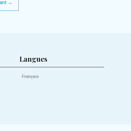
ant →
Langues
Français