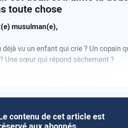
s toute chose
t(e) musulman(e),
 déjà vu un enfant qui crie ? Un copain q
 ? Une sœur qui répond sèchement ?
oi, que fais-tu dans ces moments ?
Le contenu de cet article est
réservé aux abonnés.