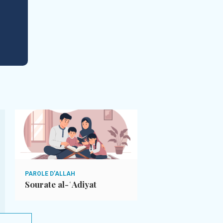
PAROLE D’ALLAH
SIGNES D’ALLAH
Sourate al-ʿAdiyat
Les saisons, la pl
vent