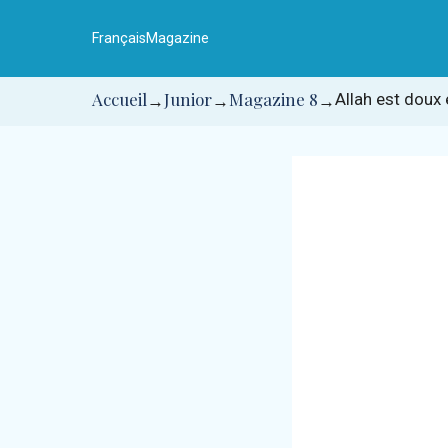
Aller
au
Français
Magazine
contenu
Accueil
Junior
Magazine 8
Allah est doux 
→
→
→