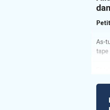
dan
Peti
As-tu
tape
Et t