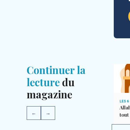
Continuer la
lecture
du
magazine
LES 5 PILIERS DE L’ISLAM
LES 6
Les grandes ablutions
Alla
←
→
tout