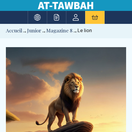
Aller
au
contenu
Accueil
Junior
Magazine 8
Le lion
→
→
→