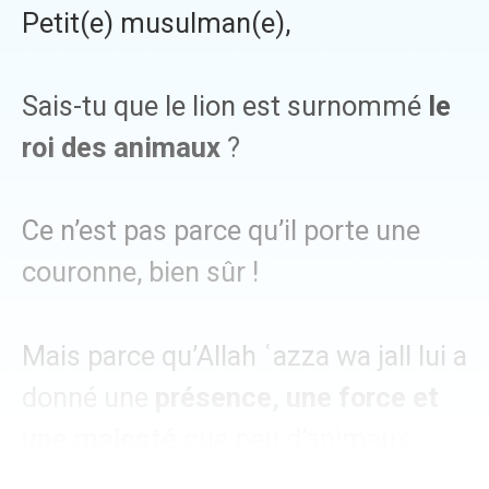
Petit(e) musulman(e),
Sais-tu que le lion est surnommé
le
roi des animaux
?
Ce n’est pas parce qu’il porte une
couronne, bien sûr !
Mais parce qu’Allah ʿazza wa jall lui a
donné une
présence, une force et
une majesté
que peu d’animaux
possèdent.