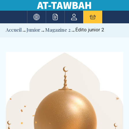
Aller
au
contenu
Accueil
Junior
Magazine 2
Édito junior 2
→
→
→