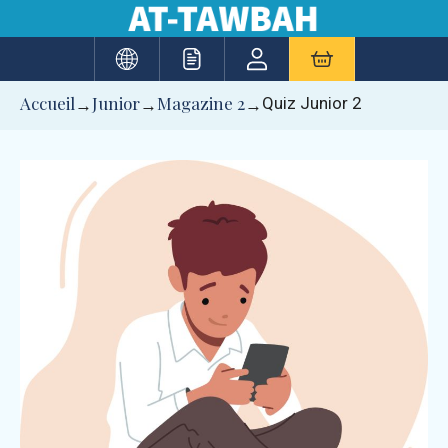
Aller
au
contenu
Accueil
Junior
Magazine 2
Quiz Junior 2
→
→
→