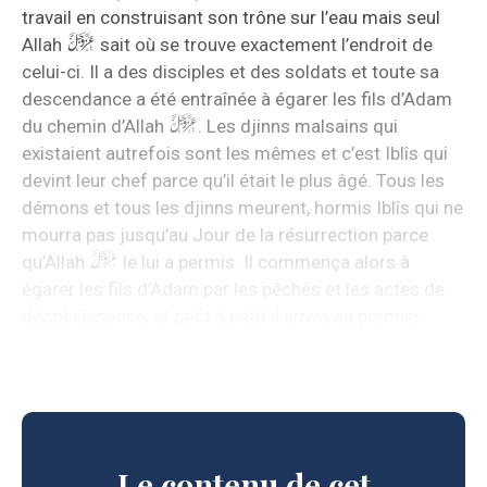
travail en construisant son trône sur l’eau mais seul
Allah
sait où se trouve exactement l’endroit de
celui-ci. Il a des disciples et des soldats et toute sa
descendance a été entraînée à égarer les fils d’Adam
du chemin d’Allah
. Les djinns malsains qui
existaient autrefois sont les mêmes et c’est Iblîs qui
devint leur chef parce qu’il était le plus âgé. Tous les
démons et tous les djinns meurent, hormis Iblîs qui ne
mourra pas jusqu’au Jour de la résurrection parce
qu’Allah
le lui a permis. Il commença alors à
égarer les fils d’Adam par les pêchés et les actes de
désobéissance, et petit à petit il arriva au premier
meurtre dans lequel il impliqua les deux fils d’Adam
.
Le contenu de cet