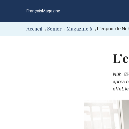
Aller
au
Français
Magazine
contenu
Accueil
Senior
Magazine 6
L’espoir de Nû
→
→
→
L’
Nûh
après n
effet, 