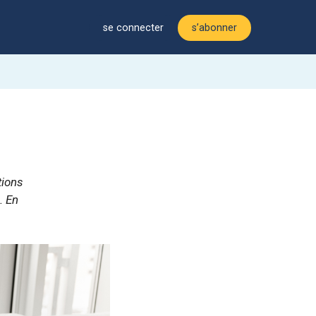
se connecter
s’abonner
tions
. En