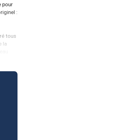
e pour
iginel :
ré tous
e la
teau