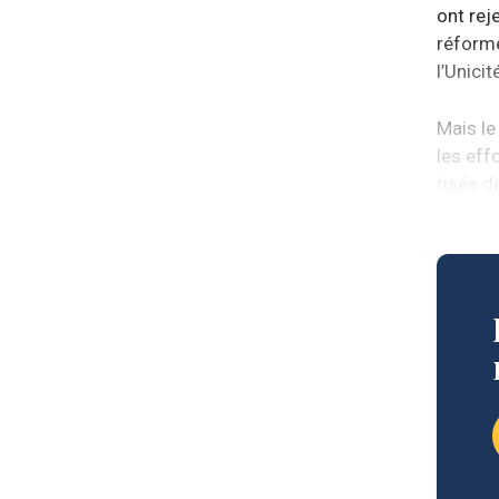
ont reje
réforme
l’Unicit
Mais l
les effo
risée d
immense