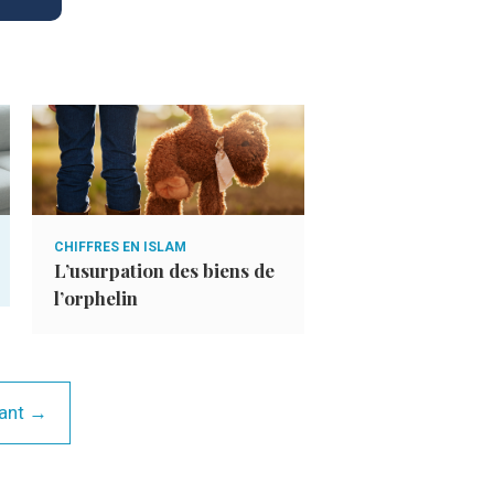
CHIFFRES EN ISLAM
LE DÉBUT DE LA FIN
L’usurpation des biens de
Le rassembleme
l’orphelin
ant →