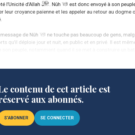
té l’Unicité d’Allah
. Nûh
est donc envoyé à son peupl
r leur croyance païenne et les appeler au retour au dogme or
é.
e message de Nûh
ne touche pas beaucoup de gens, malg
rts qu’il déploie jour et nuit, en public et en privé. Il est mêm
e son peuple, notamment quand il se met à construire un ba
 en plein désert.
Le contenu de cet article est
réservé aux abonnés.
S’ABONNER
SE CONNECTER