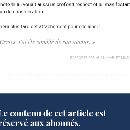
phète
lui vouait aussi un profond respect et lui manifestait
p de considération.
imera plus tard cet attachement pour elle ainsi :
 Certes, j’ai été comblé de son amour. »
RAPPORTÉ PAR AL-BUKHÂRÎ ET MUSL
urs, l’entretien du souvenir de sa défunte épouse ne manqua 
r la jalousie de ‘Âisha
.
Le contenu de cet article est
réservé aux abonnés.