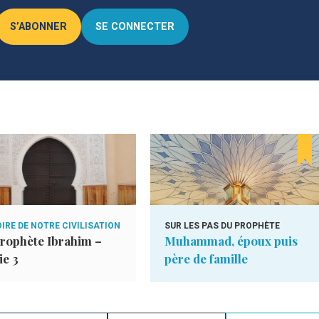
S’ABONNER
SE CONNECTER
IRE DE NOTRE CIVILISATION
SUR LES PAS DU PROPHÈTE
rophète Ibrahim –
Muhammad, époux puis
ie 3
père de famille