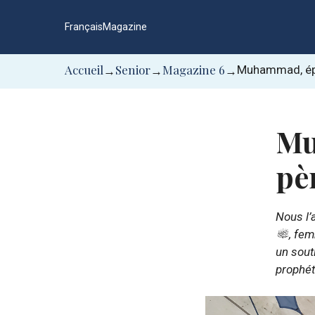
Aller
au
Français
Magazine
contenu
Accueil
Senior
Magazine 6
Muhammad, épo
→
→
→
M
pè
Nous l’
, fe
un sout
prophét