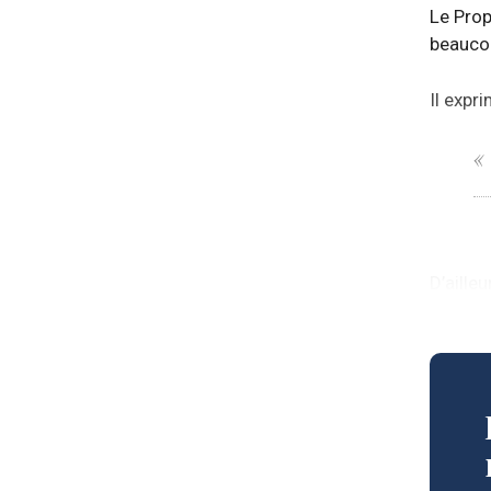
Le Pro
beaucou
Il expr
«
D’aille
suscite