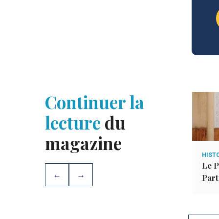
Continuer la
lecture
du
magazine
UES
PERSONNALITÉ DE L’ÉDITION
HISTO
iques 17-20
Bilâl Ibn Rabâh
Le P
←
→
Part