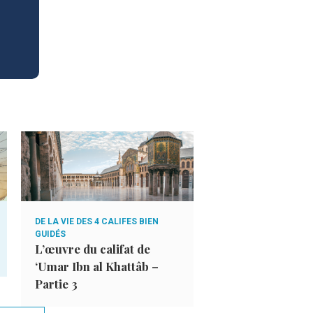
DE LA VIE DES 4 CALIFES BIEN
SANTÉ
De la nécessité 
GUIDÉS
L’œuvre du califat de
son immunité
‘Umar Ibn al Khattâb –
Partie 3