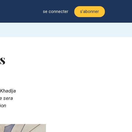
se connecter
s’abonner
s
Khadîja
e sera
ion